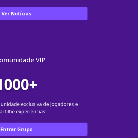
Ver Notícias
Comunidade VIP
1000+
unidade exclusiva de jogadores e
rtilhe experiências!
Entrar Grupo