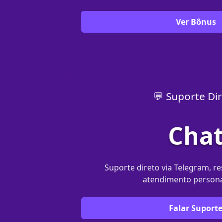
Ver Bônus
💬 Suporte Di
Cha
Suporte direto via Telegram, r
atendimento persona
Falar Suport