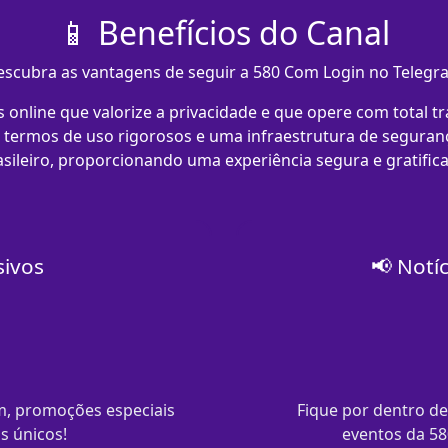
📱 Benefícios do Canal
escubra as vantagens de seguir a 580 Com Login no Telegr
online que valorize a privacidade e que opere com total t
as, termos de uso rigorosos e uma infraestrutura de seguran
ileiro, proporcionando uma experiência segura e gratifica
sivos
📢 Notí
m, promoções especiais
Fique por dentro d
s únicos!
eventos da 58