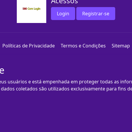
Acessos
Login
Registrar-se
Políticas de Privacidade
Termos e Condições
Sitemap
de
seus usuários e está empenhada em proteger todas as info
dados coletados são utilizados exclusivamente para fins d