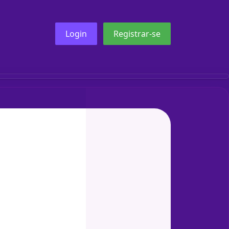
Login
Registrar-se