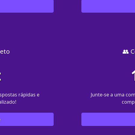
reto
👥 
t
espostas rápidas e
Junte-se a uma com
lizado!
compa
e