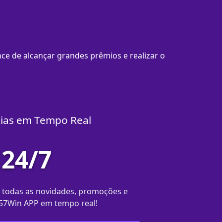
m
ce de alcançar grandes prêmios e realizar o
cias em Tempo Real
24/7
e todas as novidades, promoções e
57Win APP em tempo real!