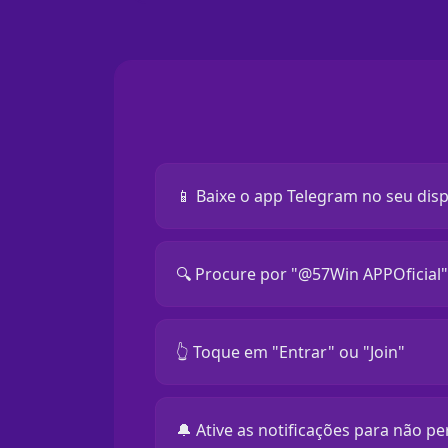
📱 Baixe o app Telegram no seu disp
🔍 Procure por "@57Win APPOficial"
👆 Toque em "Entrar" ou "Join"
🔔 Ative as notificações para não p