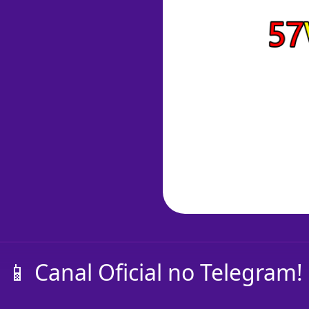
📱 Canal Oficial no Telegram!