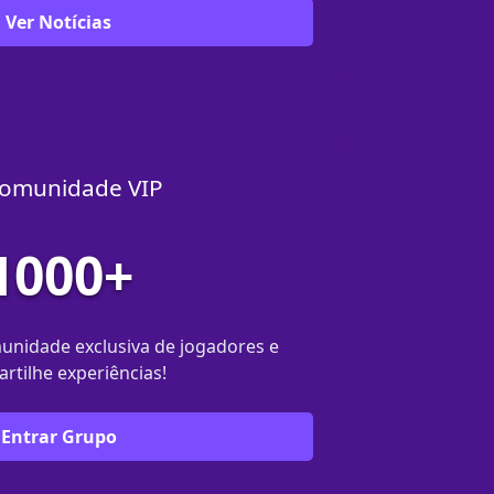
Ver Notícias
Comunidade VIP
1000+
unidade exclusiva de jogadores e
rtilhe experiências!
Entrar Grupo