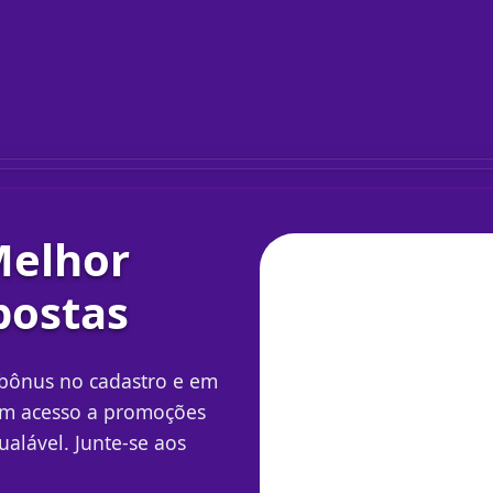
Melhor
postas
bônus no cadastro e em
em acesso a promoções
ualável. Junte-se aos