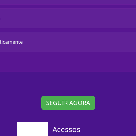
a
aticamente
SEGUIR AGORA
Acessos