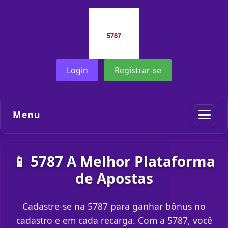
Login
Registrar-se
Menu
📱 5787 A Melhor Plataforma
de Apostas
Cadastre-se na 5787 para ganhar bônus no
cadastro e em cada recarga. Com a 5787, você