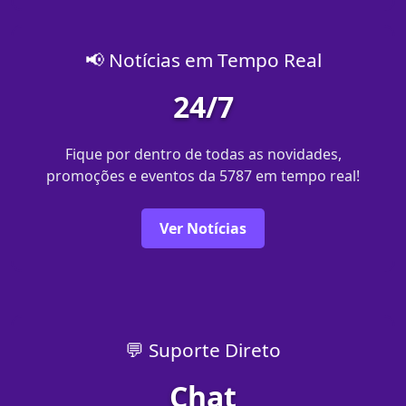
📢 Notícias em Tempo Real
24/7
Fique por dentro de todas as novidades,
promoções e eventos da 5787 em tempo real!
Ver Notícias
💬 Suporte Direto
Chat