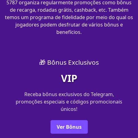
5787 organiza regularmente promoções como bônus
de recarga, rodadas grátis, cashback, etc. Também
temos um programa de fidelidade por meio do qual os
jogadores podem desfrutar de vários bônus e
benefícios.
🎁 Bônus Exclusivos
VIP
Receba bônus exclusivos do Telegram,
promoções especiais e códigos promocionais
únicos!
Ver Bônus