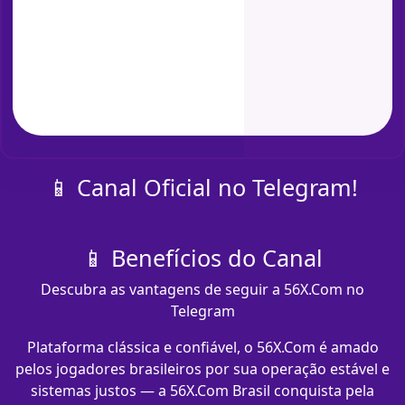
📱 Canal Oficial no Telegram!
📱 Benefícios do Canal
Descubra as vantagens de seguir a 56X.Com no
Telegram
Plataforma clássica e confiável, o 56X.Com é amado
pelos jogadores brasileiros por sua operação estável e
sistemas justos — a 56X.Com Brasil conquista pela