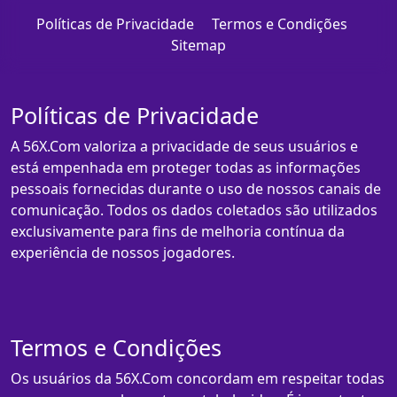
Políticas de Privacidade
Termos e Condições
Sitemap
Políticas de Privacidade
A 56X.Com valoriza a privacidade de seus usuários e
está empenhada em proteger todas as informações
pessoais fornecidas durante o uso de nossos canais de
comunicação. Todos os dados coletados são utilizados
exclusivamente para fins de melhoria contínua da
experiência de nossos jogadores.
Termos e Condições
Os usuários da 56X.Com concordam em respeitar todas