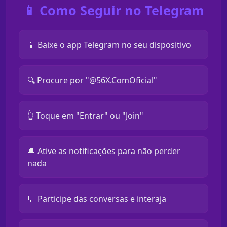
📱 Como Seguir no Telegram
📱 Baixe o app Telegram no seu dispositivo
🔍 Procure por "@56X.ComOficial"
👆 Toque em "Entrar" ou "Join"
🔔 Ative as notificações para não perder
nada
💬 Participe das conversas e interaja