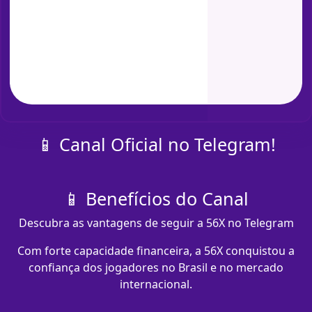
📱 Canal Oficial no Telegram!
📱 Benefícios do Canal
Descubra as vantagens de seguir a 56X no Telegram
Com forte capacidade financeira, a 56X conquistou a
confiança dos jogadores no Brasil e no mercado
internacional.