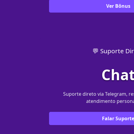
Ver Bônus
💬 Suporte Di
Cha
Suporte direto via Telegram, r
atendimento persona
Falar Suport