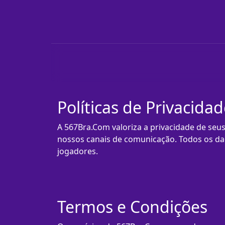
Políticas de Privacida
A 567Bra.Com valoriza a privacidade de se
nossos canais de comunicação. Todos os dad
jogadores.
Termos e Condições