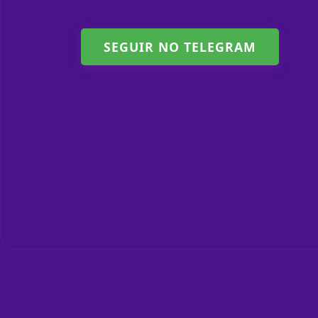
SEGUIR NO TELEGRAM