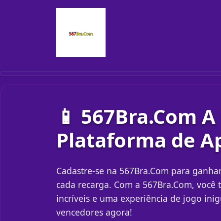
📱 567Bra.Com A
Plataforma de A
Cadastre-se na 567Bra.Com para ganha
cada recarga. Com a 567Bra.Com, você
incríveis e uma experiência de jogo inig
vencedores agora!