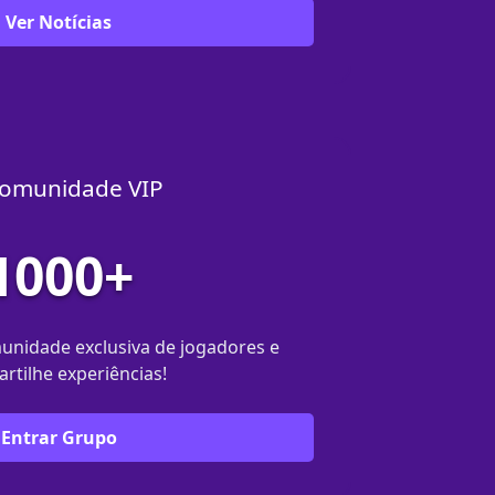
Ver Notícias
Comunidade VIP
1000+
unidade exclusiva de jogadores e
rtilhe experiências!
Entrar Grupo