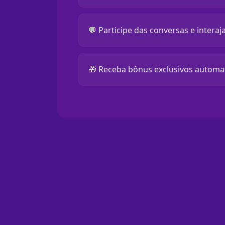
💬 Participe das conversas e interaj
🎁 Receba bônus exclusivos autom