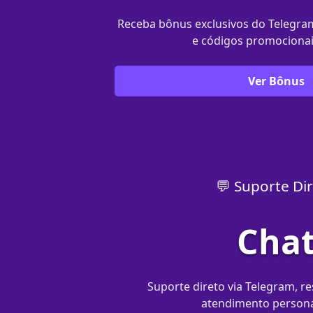
Receba bônus exclusivos do Telegra
e códigos promocionai
Ver Bônus
💬 Suporte Di
Cha
Suporte direto via Telegram, r
atendimento persona