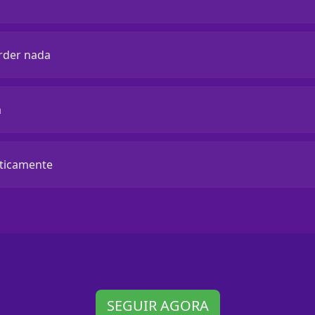
erder nada
a
aticamente
SEGUIR AGORA