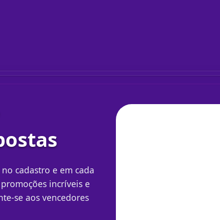
postas
 no cadastro e em cada
 promoções incríveis e
unte-se aos vencedores