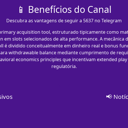
📱 Benefícios do Canal
Descubra as vantagens de seguir a 5637 no Telegram
imary acquisition tool, estruturado tipicamente como mat
n em slots selecionados de alta performance. A mecânica de
l é dividido conceitualmente em dinheiro real e bonus fun
ara withdrawable balance mediante cumprimento de requis
avioral economics principles que incentivam extended pl
regulatória.
sivos
📢 Notí