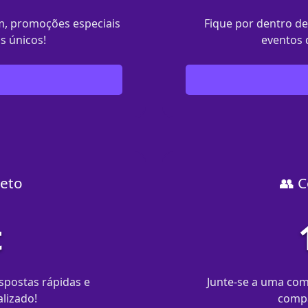
m, promoções especiais
Fique por dentro d
s únicos!
eventos 
reto
👥 
t
espostas rápidas e
Junte-se a uma com
lizado!
compa