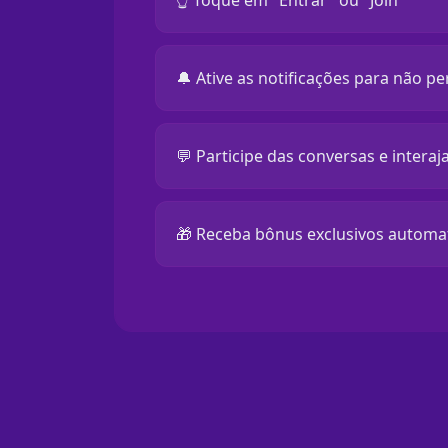
👆 Toque em "Entrar" ou "Join"
🔔 Ative as notificações para não p
💬 Participe das conversas e interaj
🎁 Receba bônus exclusivos autom