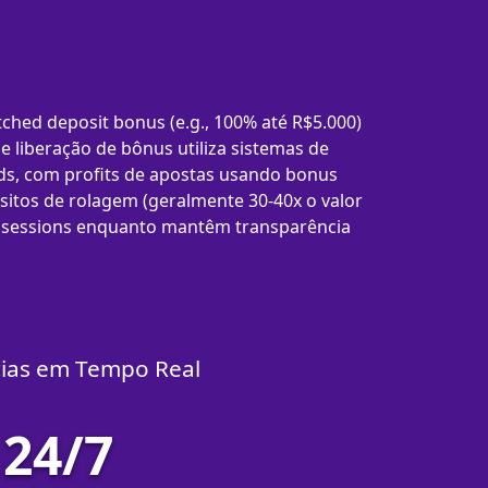
ched deposit bonus (e.g., 100% até R$5.000)
 liberação de bônus utiliza sistemas de
ds, com profits de apostas usando bonus
itos de rolagem (geralmente 30-40x o valor
ay sessions enquanto mantêm transparência
cias em Tempo Real
24/7