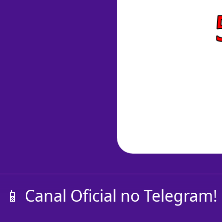
📱 Canal Oficial no Telegram!