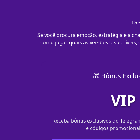
Des
Se você procura emoção, estratégia e a ch
como jogar, quais as versões disponíveis,
🎁 Bônus Exclu
VIP
Receba bônus exclusivos do Telegra
e códigos promocionai