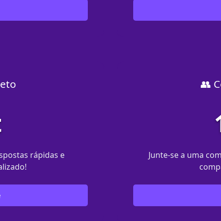
reto
👥 
t
espostas rápidas e
Junte-se a uma com
lizado!
compa
e