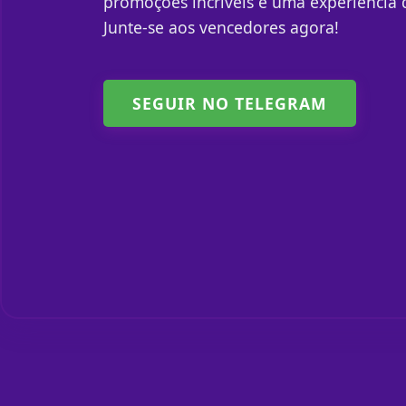
promoções incríveis e uma experiência d
Junte-se aos vencedores agora!
SEGUIR NO TELEGRAM