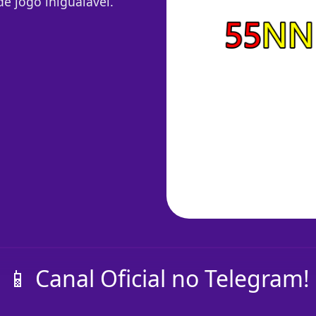
e jogo inigualável.
📱 Canal Oficial no Telegram!