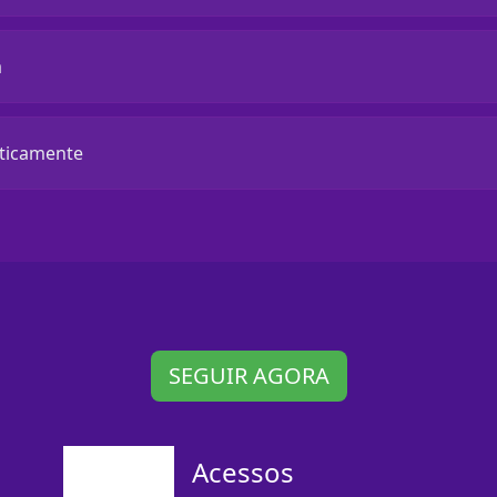
a
aticamente
SEGUIR AGORA
Acessos