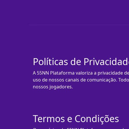
Políticas de Privacida
A 55NN Plataforma valoriza a privacidade 
uso de nossos canais de comunicação. Todos
nossos jogadores.
Termos e Condições