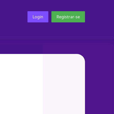
Login
Registrar-se