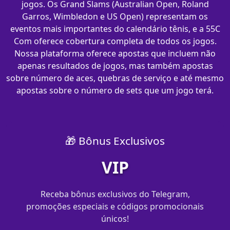
jogos. Os Grand Slams (Australian Open, Roland
Garros, Wimbledon e US Open) representam os
eventos mais importantes do calendário tênis, e a 55C
Com oferece cobertura completa de todos os jogos.
Nossa plataforma oferece apostas que incluem não
apenas resultados de jogos, mas também apostas
sobre número de aces, quebras de serviço e até mesmo
apostas sobre o número de sets que um jogo terá.
🎁 Bônus Exclusivos
VIP
Receba bônus exclusivos do Telegram,
promoções especiais e códigos promocionais
únicos!