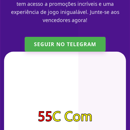
tem acesso a promoções incríveis e uma
experiência de jogo inigualável. Junte-se aos
vencedores agora!
SEGUIR NO TELEGRAM