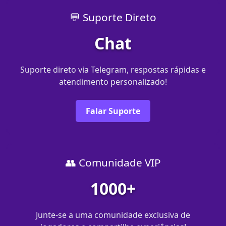
💬 Suporte Direto
Chat
Suporte direto via Telegram, respostas rápidas e
atendimento personalizado!
Falar Suporte
👥 Comunidade VIP
1000+
Junte-se a uma comunidade exclusiva de