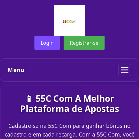
Login
Registrar-se
Menu
📱 55C Com A Melhor
Plataforma de Apostas
Cadastre-se na 55C Com para ganhar bônus no
cadastro e em cada recarga. Com a 55C Com, você