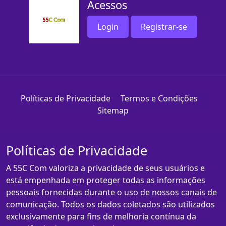
Acessos
Login
Registrar-se
Políticas de Privacidade
Termos e Condições
Sitemap
Políticas de Privacidade
A 55C Com valoriza a privacidade de seus usuários e
está empenhada em proteger todas as informações
pessoais fornecidas durante o uso de nossos canais de
comunicação. Todos os dados coletados são utilizados
exclusivamente para fins de melhoria contínua da