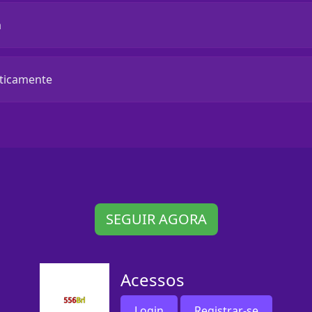
a
aticamente
SEGUIR AGORA
Acessos
Login
Registrar-se