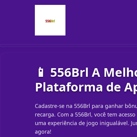
📱 556Brl A Melh
Plataforma de A
Cadastre-se na 556Brl para ganhar bôn
recarga. Com a 556Brl, você tem acesso 
uma experiência de jogo inigualável. J
agora!