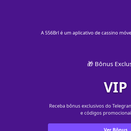
A 556Brl é um aplicativo de cassino móv
🎁 Bônus Exclu
VIP
Receba bônus exclusivos do Telegra
e códigos promocionai
Ver Bônus