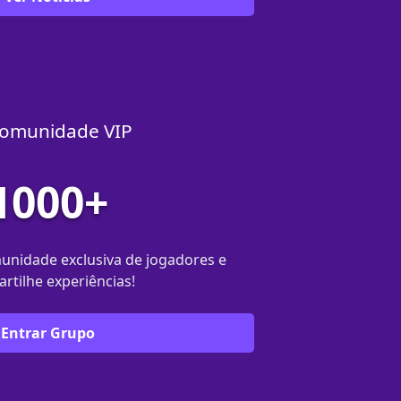
Comunidade VIP
1000+
unidade exclusiva de jogadores e
rtilhe experiências!
Entrar Grupo