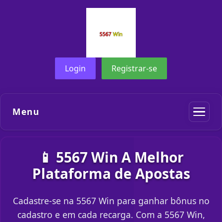
Login
Registrar-se
Menu
📱 5567 Win A Melhor
Plataforma de Apostas
Cadastre-se na 5567 Win para ganhar bônus no
cadastro e em cada recarga. Com a 5567 Win,