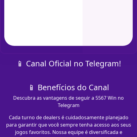
📱 Canal Oficial no Telegram!
📱 Benefícios do Canal
Descubra as vantagens de seguir a 5567 Win no
Telegram
Cada turno de dealers é cuidadosamente planejado
para garantir que você sempre tenha acesso aos seus
jogos favoritos. Nossa equipe é diversificada e