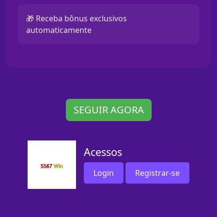
🎁 Receba bônus exclusivos
automaticamente
SEGUIR AGORA
Acessos
Login
Registrar-se