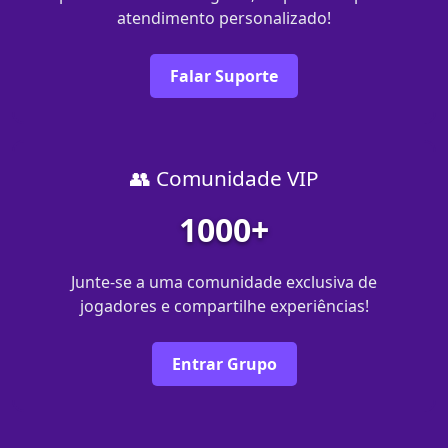
atendimento personalizado!
Falar Suporte
👥 Comunidade VIP
1000+
Junte-se a uma comunidade exclusiva de
jogadores e compartilhe experiências!
Entrar Grupo