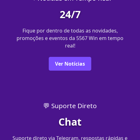
24/7
Fique por dentro de todas as novidades,
promoções e eventos da 5567 Win em tempo
real!
Ver Notícias
💬 Suporte Direto
Chat
Suporte direto via Telegram, respostas rápidas e