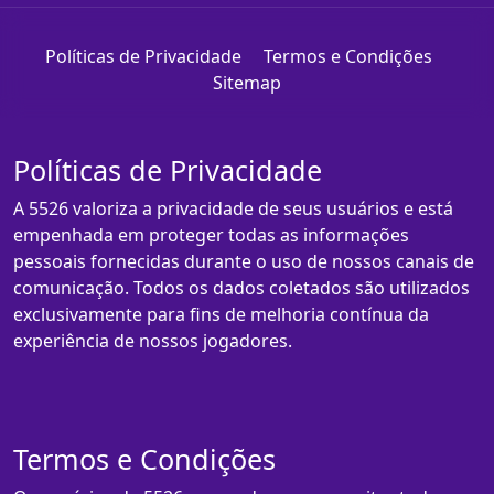
Políticas de Privacidade
Termos e Condições
Sitemap
Políticas de Privacidade
A 5526 valoriza a privacidade de seus usuários e está
empenhada em proteger todas as informações
pessoais fornecidas durante o uso de nossos canais de
comunicação. Todos os dados coletados são utilizados
exclusivamente para fins de melhoria contínua da
experiência de nossos jogadores.
Termos e Condições