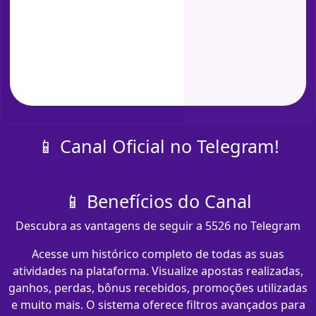
📱 Canal Oficial no Telegram!
📱 Benefícios do Canal
Descubra as vantagens de seguir a 5526 no Telegram
Acesse um histórico completo de todas as suas
atividades na plataforma. Visualize apostas realizadas,
ganhos, perdas, bônus recebidos, promoções utilizadas
e muito mais. O sistema oferece filtros avançados para