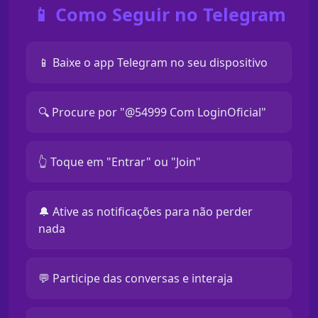
📱 Como Seguir no Telegram
📱 Baixe o app Telegram no seu dispositivo
🔍 Procure por "@54999 Com LoginOficial"
👆 Toque em "Entrar" ou "Join"
🔔 Ative as notificações para não perder
nada
💬 Participe das conversas e interaja