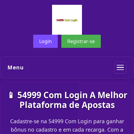
Login
Registrar-se
Menu
📱 54999 Com Login A Melhor
Plataforma de Apostas
Cadastre-se na 54999 Com Login para ganhar
bônus no cadastro e em cada recarga. Com a