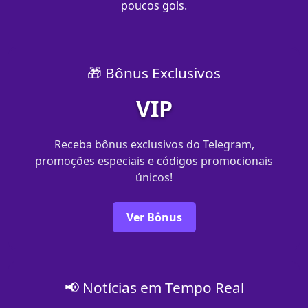
poucos gols.
🎁 Bônus Exclusivos
VIP
Receba bônus exclusivos do Telegram,
promoções especiais e códigos promocionais
únicos!
Ver Bônus
📢 Notícias em Tempo Real