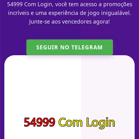
54999 Com Login, você tem acesso a promoções
incríveis e uma experiência de jogo inigualável.
Junte-se aos vencedores agora!
SEGUIR NO TELEGRAM