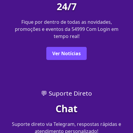
24/7
Fique por dentro de todas as novidades,
promoções e eventos da 54999 Com Login em
tempo real!
Ver Notícias
💬 Suporte Direto
Chat
Suporte direto via Telegram, respostas rápidas e
atendimento personalizado!