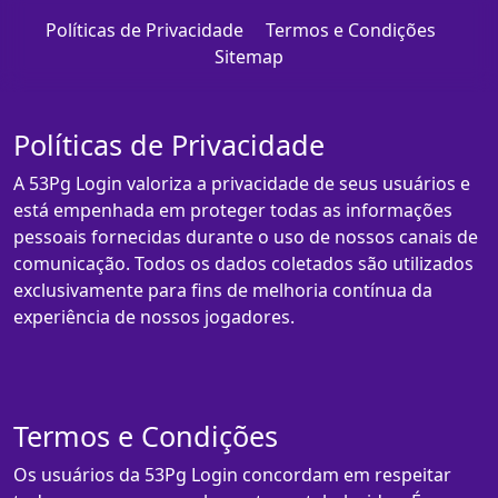
Políticas de Privacidade
Termos e Condições
Sitemap
Políticas de Privacidade
A 53Pg Login valoriza a privacidade de seus usuários e
está empenhada em proteger todas as informações
pessoais fornecidas durante o uso de nossos canais de
comunicação. Todos os dados coletados são utilizados
exclusivamente para fins de melhoria contínua da
experiência de nossos jogadores.
Termos e Condições
Os usuários da 53Pg Login concordam em respeitar