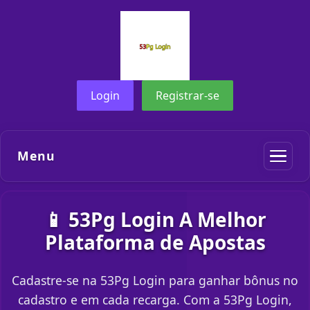
Login
Registrar-se
Menu
📱 53Pg Login A Melhor
Plataforma de Apostas
Cadastre-se na 53Pg Login para ganhar bônus no
cadastro e em cada recarga. Com a 53Pg Login,