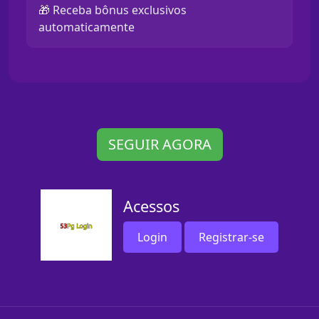
🎁 Receba bônus exclusivos
automaticamente
SEGUIR AGORA
Acessos
Login
Registrar-se