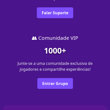
Falar Suporte
👥 Comunidade VIP
1000+
Junte-se a uma comunidade exclusiva de
jogadores e compartilhe experiências!
Entrar Grupo