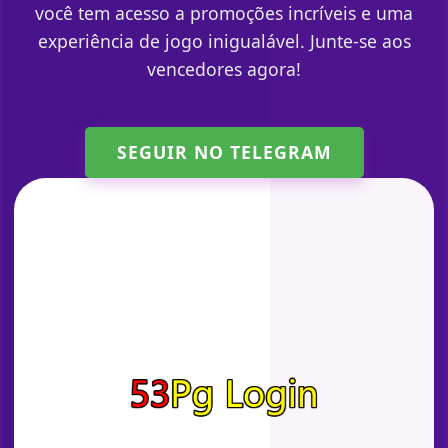
você tem acesso a promoções incríveis e uma
experiência de jogo inigualável. Junte-se aos
vencedores agora!
SEGUIR NO TELEGRAM