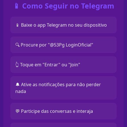
📱 Como Seguir no Telegram
📱 Baixe o app Telegram no seu dispositivo
🔍 Procure por "@53Pg LoginOficial"
👆 Toque em "Entrar" ou "Join"
🔔 Ative as notificações para não perder
nada
💬 Participe das conversas e interaja