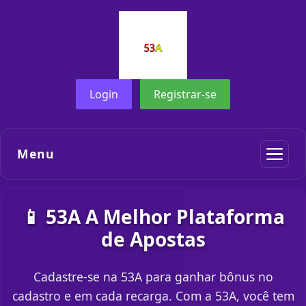
Login
Registrar-se
Menu
📱 53A A Melhor Plataforma
de Apostas
Cadastre-se na 53A para ganhar bônus no
cadastro e em cada recarga. Com a 53A, você tem