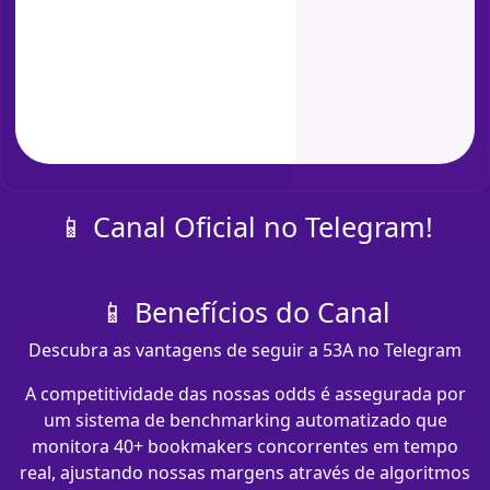
📱 Canal Oficial no Telegram!
📱 Benefícios do Canal
Descubra as vantagens de seguir a 53A no Telegram
A competitividade das nossas odds é assegurada por
um sistema de benchmarking automatizado que
monitora 40+ bookmakers concorrentes em tempo
real, ajustando nossas margens através de algoritmos