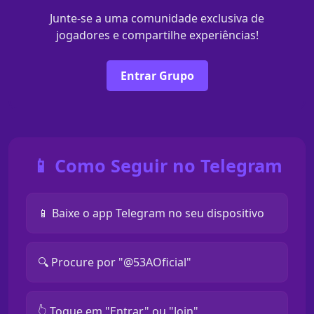
Junte-se a uma comunidade exclusiva de
jogadores e compartilhe experiências!
Entrar Grupo
📱 Como Seguir no Telegram
📱 Baixe o app Telegram no seu dispositivo
🔍 Procure por "@53AOficial"
👆 Toque em "Entrar" ou "Join"