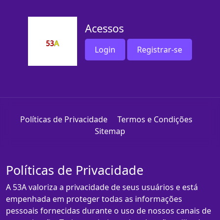
Acessos
Login
Registrar-se
Políticas de Privacidade
Termos e Condições
Sitemap
Políticas de Privacidade
A 53A valoriza a privacidade de seus usuários e está
empenhada em proteger todas as informações
pessoais fornecidas durante o uso de nossos canais de