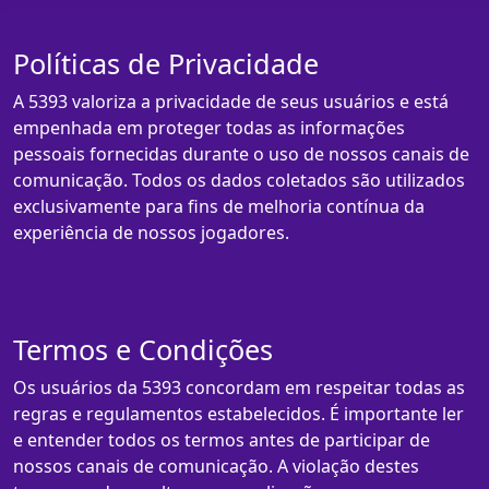
Políticas de Privacidade
A 5393 valoriza a privacidade de seus usuários e está
empenhada em proteger todas as informações
pessoais fornecidas durante o uso de nossos canais de
comunicação. Todos os dados coletados são utilizados
exclusivamente para fins de melhoria contínua da
experiência de nossos jogadores.
Termos e Condições
Os usuários da 5393 concordam em respeitar todas as
regras e regulamentos estabelecidos. É importante ler
e entender todos os termos antes de participar de
nossos canais de comunicação. A violação destes