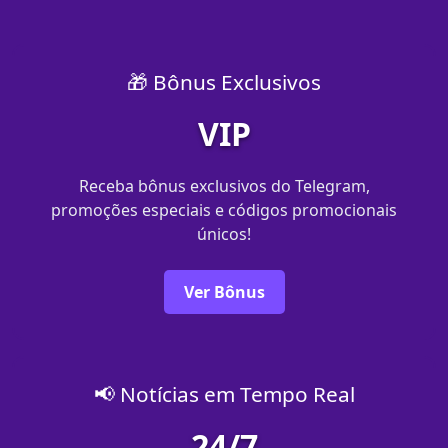
🎁 Bônus Exclusivos
VIP
Receba bônus exclusivos do Telegram,
promoções especiais e códigos promocionais
únicos!
Ver Bônus
📢 Notícias em Tempo Real
24/7