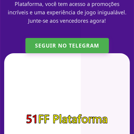
Plataforma, você tem acesso a promoções
incríveis e uma experiência de jogo inigualável.
Junte-se aos vencedores agora!
SEGUIR NO TELEGRAM