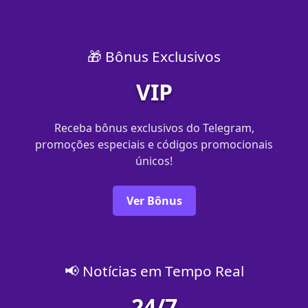
🎁 Bônus Exclusivos
VIP
Receba bônus exclusivos do Telegram,
promoções especiais e códigos promocionais
únicos!
Ver Bônus
📢 Notícias em Tempo Real
24/7