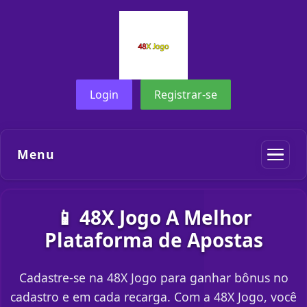
Login
Registrar-se
Menu
📱 48X Jogo A Melhor
Plataforma de Apostas
Cadastre-se na 48X Jogo para ganhar bônus no
cadastro e em cada recarga. Com a 48X Jogo, você