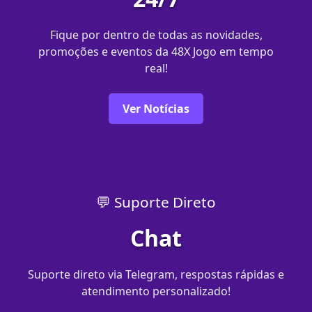
Fique por dentro de todas as novidades,
promoções e eventos da 48X Jogo em tempo
real!
Ver Notícias
💬 Suporte Direto
Chat
Suporte direto via Telegram, respostas rápidas e
atendimento personalizado!