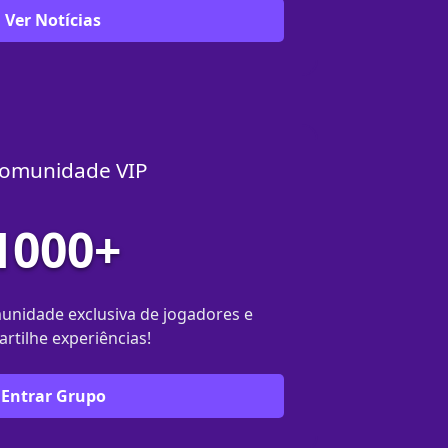
Ver Notícias
Comunidade VIP
1000+
unidade exclusiva de jogadores e
rtilhe experiências!
Entrar Grupo