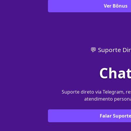
Ver Bônus
💬 Suporte Di
Cha
Suporte direto via Telegram, r
atendimento persona
Falar Suport