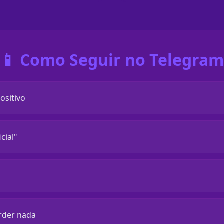
📱 Como Seguir no Telegram
ositivo
cial"
erder nada