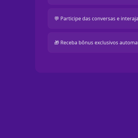
💬 Participe das conversas e interaj
🎁 Receba bônus exclusivos autom