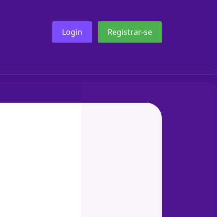
Login
Registrar-se