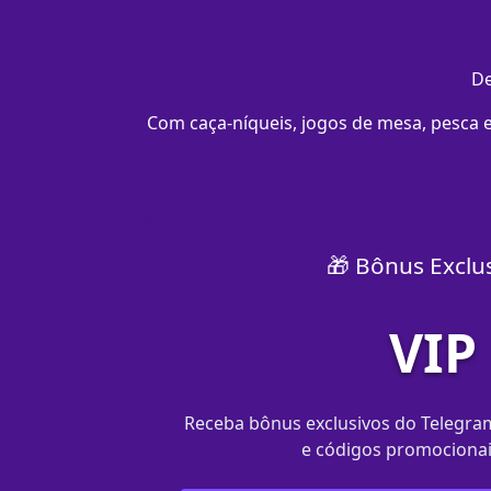
De
Com caça-níqueis, jogos de mesa, pesca 
🎁 Bônus Exclu
VIP
Receba bônus exclusivos do Telegra
e códigos promocionai