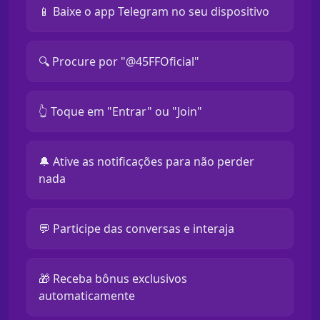
📱 Baixe o app Telegram no seu dispositivo
🔍 Procure por "@45FFOficial"
👆 Toque em "Entrar" ou "Join"
🔔 Ative as notificações para não perder
nada
💬 Participe das conversas e interaja
🎁 Receba bônus exclusivos
automaticamente