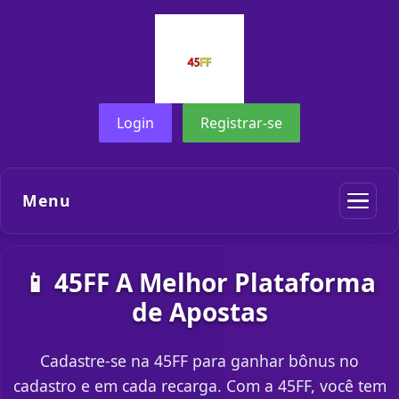
Login
Registrar-se
Menu
📱 45FF A Melhor Plataforma
de Apostas
Cadastre-se na 45FF para ganhar bônus no
cadastro e em cada recarga. Com a 45FF, você tem