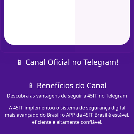
📱 Canal Oficial no Telegram!
📱 Benefícios do Canal
Descubra as vantagens de seguir a 45FF no Telegram
A 45FF implementou o sistema de segurança digital
mais avançado do Brasil; o APP da 45FF Brasil é estável,
eficiente e altamente confiável.