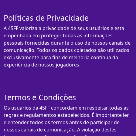
Políticas de Privacidade
A 45FF valoriza a privacidade de seus usuários e está
empenhada em proteger todas as informações
pessoais fornecidas durante o uso de nossos canais de
comunicação. Todos os dados coletados são utilizados
exclusivamente para fins de melhoria contínua da
experiência de nossos jogadores.
Termos e Condições
Os usuários da 45FF concordam em respeitar todas as
regras e regulamentos estabelecidos. É importante ler
e entender todos os termos antes de participar de
nossos canais de comunicação. A violação destes