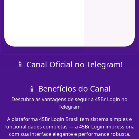
📱 Canal Oficial no Telegram!
📱 Benefícios do Canal
Descubra as vantagens de seguir a 45Br Login no
Telegram
A plataforma 45Br Login Brasil tem sistema simples e
funcionalidades completas — a 45Br Login impressiona
com sua interface elegante e performance robusta.