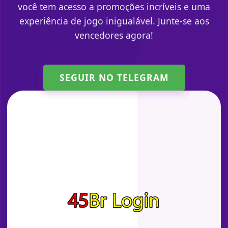
você tem acesso a promoções incríveis e uma
experiência de jogo inigualável. Junte-se aos
vencedores agora!
SEGUIR NO TELEGRAM