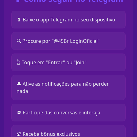
📱 Baixe o app Telegram no seu dispositivo
🔍 Procure por "@45Br LoginOficial"
👆 Toque em "Entrar" ou "Join"
🔔 Ative as notificações para não perder
nada
💬 Participe das conversas e interaja
🎁 Receba bônus exclusivos