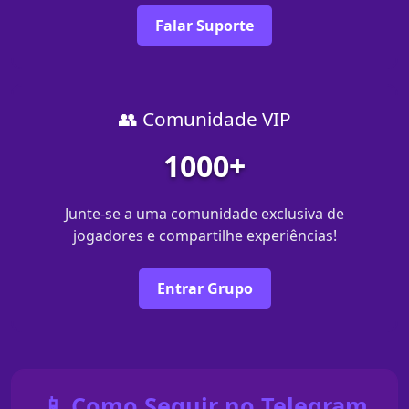
Falar Suporte
👥 Comunidade VIP
1000+
Junte-se a uma comunidade exclusiva de
jogadores e compartilhe experiências!
Entrar Grupo
📱 Como Seguir no Telegram