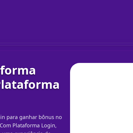
aforma
Plataforma
gin para ganhar bônus no
 Com Plataforma Login,