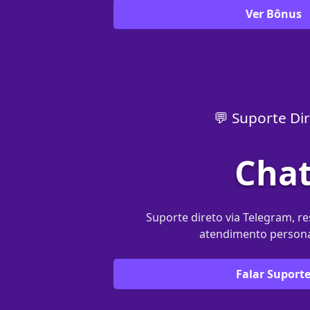
Ver Bônus
💬 Suporte Di
Cha
Suporte direto via Telegram, r
atendimento persona
Falar Suport