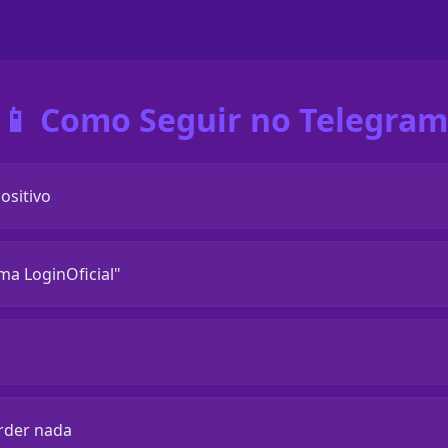
📱 Como Seguir no Telegram
ositivo
ma LoginOficial"
erder nada