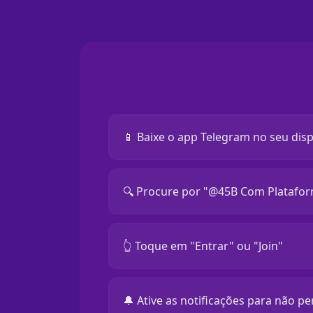
📱 Baixe o app Telegram no seu disp
🔍 Procure por "@45B Com Platafor
👆 Toque em "Entrar" ou "Join"
🔔 Ative as notificações para não p