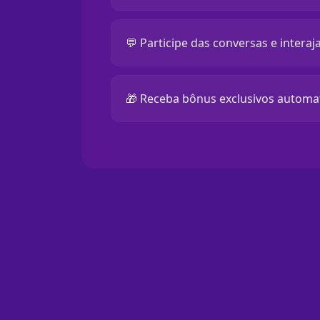
💬 Participe das conversas e interaj
🎁 Receba bônus exclusivos autom