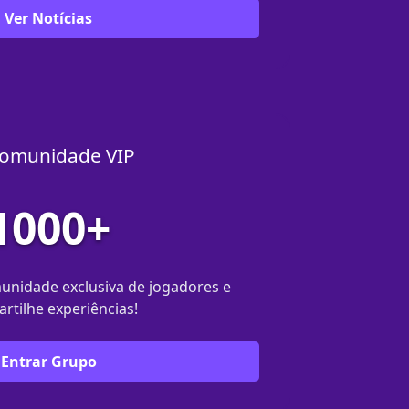
Ver Notícias
Comunidade VIP
1000+
unidade exclusiva de jogadores e
rtilhe experiências!
Entrar Grupo