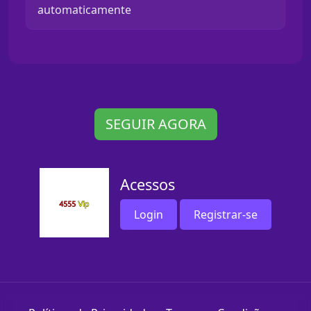
automaticamente
SEGUIR AGORA
Acessos
Login
Registrar-se