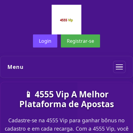
Login
Registrar-se
Menu
📱 4555 Vip A Melhor
Plataforma de Apostas
Cadastre-se na 4555 Vip para ganhar bônus no
cadastro e em cada recarga. Com a 4555 Vip, você