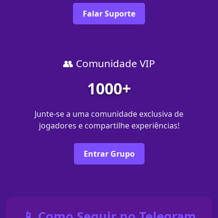
Falar Suporte
👥 Comunidade VIP
1000+
Junte-se a uma comunidade exclusiva de
jogadores e compartilhe experiências!
Entrar Grupo
📱 Como Seguir no Telegram