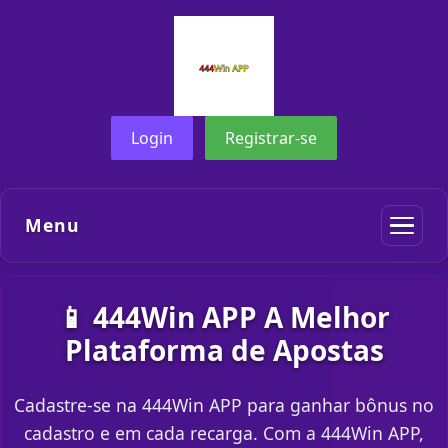
Login
Registrar-se
Menu
📱 444Win APP A Melhor
Plataforma de Apostas
Cadastre-se na 444Win APP para ganhar bônus no
cadastro e em cada recarga. Com a 444Win APP,