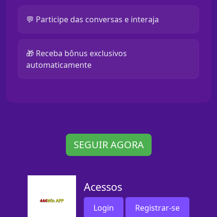
💬 Participe das conversas e interaja
🎁 Receba bônus exclusivos
automaticamente
SEGUIR AGORA
Acessos
Login
Registrar-se