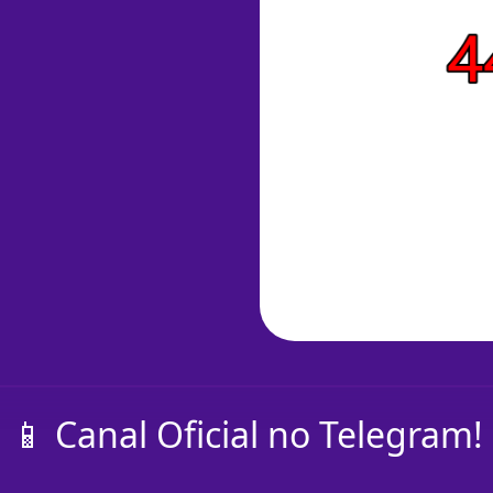
📱 Canal Oficial no Telegram!