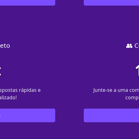
reto
👥 
t
espostas rápidas e
Junte-se a uma com
lizado!
compa
e