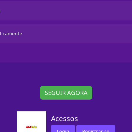
a
aticamente
SEGUIR AGORA
Acessos
Login
Registrar-se