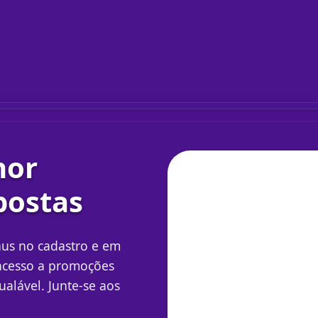
hor
postas
us no cadastro e em
acesso a promoções
ualável. Junte-se aos