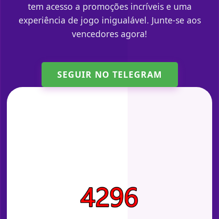
tem acesso a promoções incríveis e uma
experiência de jogo inigualável. Junte-se aos
vencedores agora!
SEGUIR NO TELEGRAM