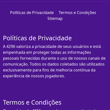
Políticas de Privacidade
Termos e Condições
Sitemap
Políticas de Privacidade
A 4296 valoriza a privacidade de seus usuários e está
empenhada em proteger todas as informações
pessoais fornecidas durante o uso de nossos canais de
comunicação. Todos os dados coletados são utilizados
exclusivamente para fins de melhoria contínua da
experiência de nossos jogadores.
Termos e Condições