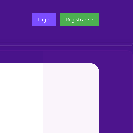
Login
Registrar-se