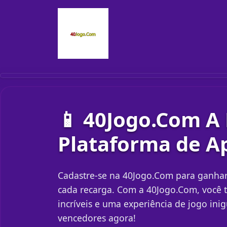
📱 40Jogo.Com A
Plataforma de A
Cadastre-se na 40Jogo.Com para ganha
cada recarga. Com a 40Jogo.Com, você
incríveis e uma experiência de jogo inig
vencedores agora!