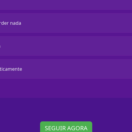
erder nada
a
aticamente
SEGUIR AGORA