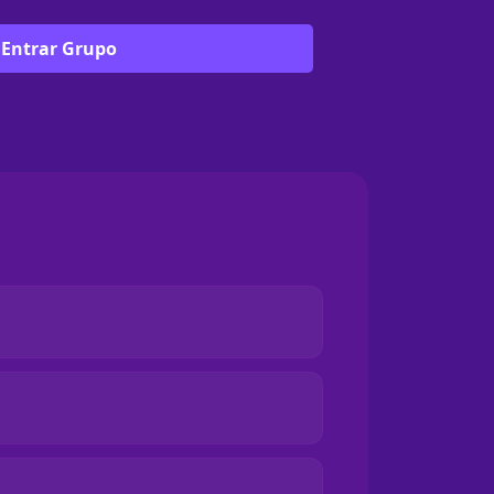
Entrar Grupo