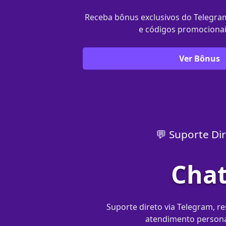
Receba bônus exclusivos do Telegra
e códigos promocionai
Ver Bônus
💬 Suporte Di
Cha
Suporte direto via Telegram, r
atendimento persona