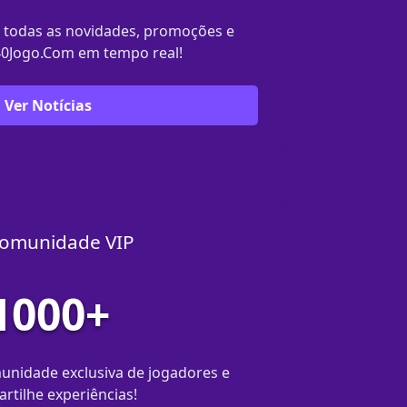
e todas as novidades, promoções e
40Jogo.Com em tempo real!
Ver Notícias
Comunidade VIP
1000+
unidade exclusiva de jogadores e
rtilhe experiências!