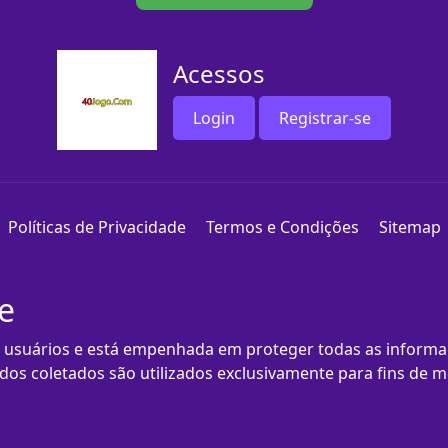
Acessos
Login
Registrar-se
Políticas de Privacidade
Termos e Condições
Sitemap
de
s usuários e está empenhada em proteger todas as informa
os coletados são utilizados exclusivamente para fins de m