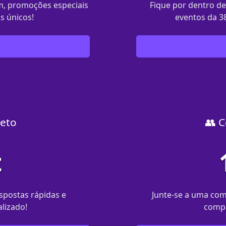
m, promoções especiais
Fique por dentro d
s únicos!
eventos da 3
reto
👥 
t
espostas rápidas e
Junte-se a uma com
lizado!
compa