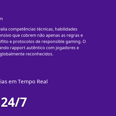
am
alia competências técnicas, habilidades
ensivo que cobrem não apenas as regras e
lito e protocolos de responsible gaming. O
iando rapport autêntico com jogadores e
 globalmente reconhecidos.
cias em Tempo Real
24/7