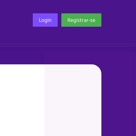
Login
Registrar-se