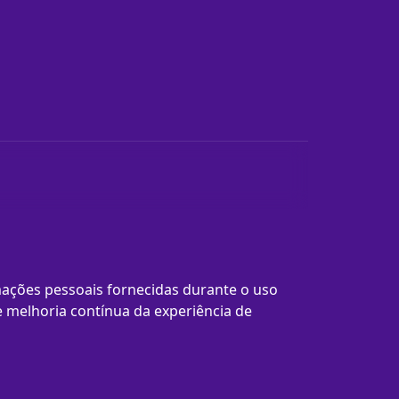
mações pessoais fornecidas durante o uso
e melhoria contínua da experiência de