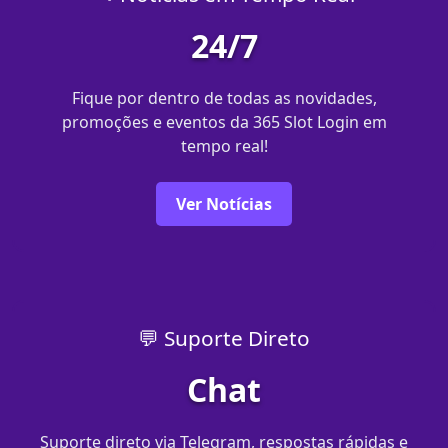
24/7
Fique por dentro de todas as novidades,
promoções e eventos da 365 Slot Login em
tempo real!
Ver Notícias
💬 Suporte Direto
Chat
Suporte direto via Telegram, respostas rápidas e