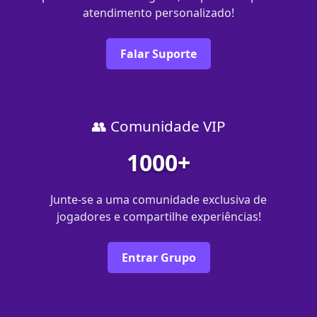
atendimento personalizado!
Falar Suporte
👥 Comunidade VIP
1000+
Junte-se a uma comunidade exclusiva de
jogadores e compartilhe experiências!
Entrar Grupo