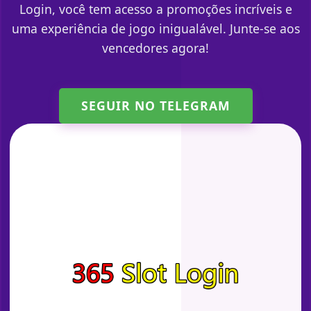
Login, você tem acesso a promoções incríveis e
uma experiência de jogo inigualável. Junte-se aos
vencedores agora!
SEGUIR NO TELEGRAM