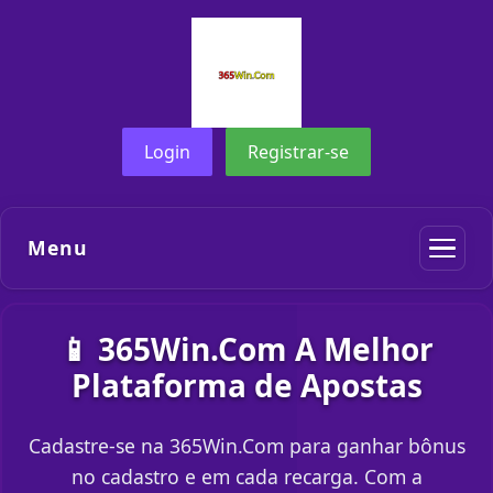
Login
Registrar-se
Menu
📱 365Win.Com A Melhor
Plataforma de Apostas
Cadastre-se na 365Win.Com para ganhar bônus
no cadastro e em cada recarga. Com a