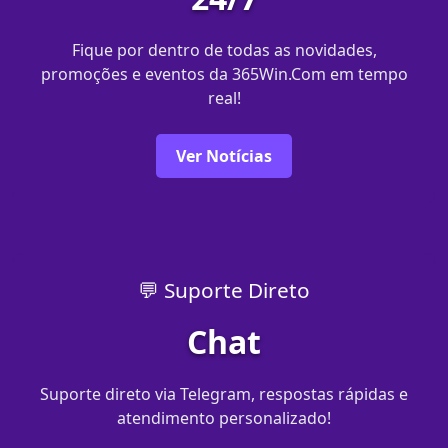
Fique por dentro de todas as novidades,
promoções e eventos da 365Win.Com em tempo
real!
Ver Notícias
💬 Suporte Direto
Chat
Suporte direto via Telegram, respostas rápidas e
atendimento personalizado!