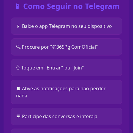
📱 Como Seguir no Telegram
📱 Baixe o app Telegram no seu dispositivo
🔍 Procure por "@365Pg.ComOficial"
👆 Toque em "Entrar" ou "Join"
🔔 Ative as notificações para não perder
nada
💬 Participe das conversas e interaja