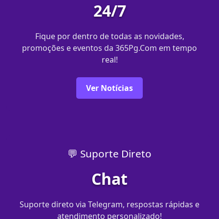
24/7
Fique por dentro de todas as novidades,
promoções e eventos da 365Pg.Com em tempo
real!
Ver Notícias
💬 Suporte Direto
Chat
Suporte direto via Telegram, respostas rápidas e
atendimento personalizado!