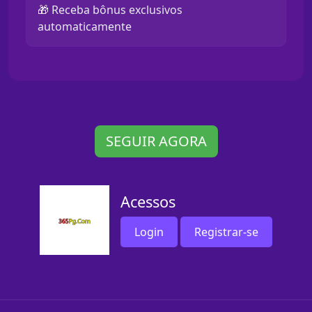
🎁 Receba bônus exclusivos
automaticamente
SEGUIR AGORA
Acessos
Login
Registrar-se