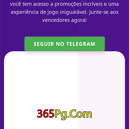
você tem acesso a promoções incríveis e uma
experiência de jogo inigualável. Junte-se aos
vencedores agora!
SEGUIR NO TELEGRAM