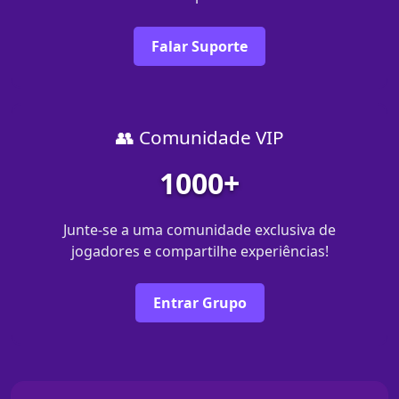
Falar Suporte
👥 Comunidade VIP
1000+
Junte-se a uma comunidade exclusiva de
jogadores e compartilhe experiências!
Entrar Grupo