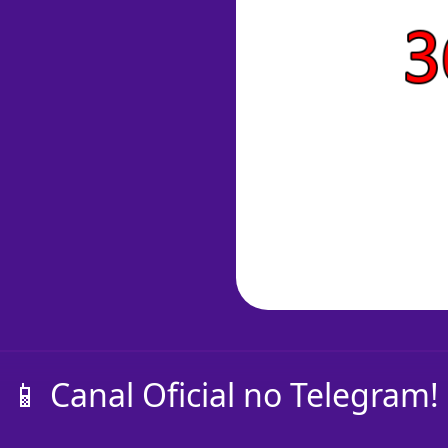
📱 Canal Oficial no Telegram!