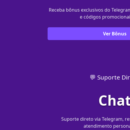
Receba bônus exclusivos do Telegra
e códigos promocionai
Ver Bônus
💬 Suporte Di
Cha
Suporte direto via Telegram, r
atendimento persona