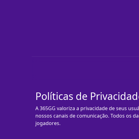
Políticas de Privacida
A 365GG valoriza a privacidade de seus us
nossos canais de comunicação. Todos os dad
jogadores.