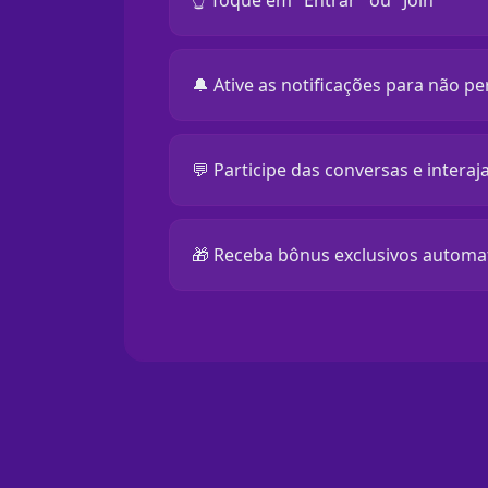
👆 Toque em "Entrar" ou "Join"
🔔 Ative as notificações para não p
💬 Participe das conversas e interaj
🎁 Receba bônus exclusivos autom