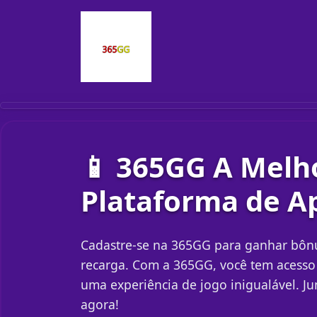
📱 365GG A Melh
Plataforma de A
Cadastre-se na 365GG para ganhar bôn
recarga. Com a 365GG, você tem acesso 
uma experiência de jogo inigualável. J
agora!