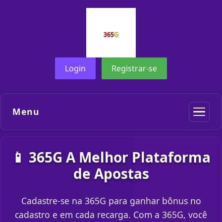
Login
Registrar-se
Menu
📱 365G A Melhor Plataforma
de Apostas
Cadastre-se na 365G para ganhar bônus no
cadastro e em cada recarga. Com a 365G, você