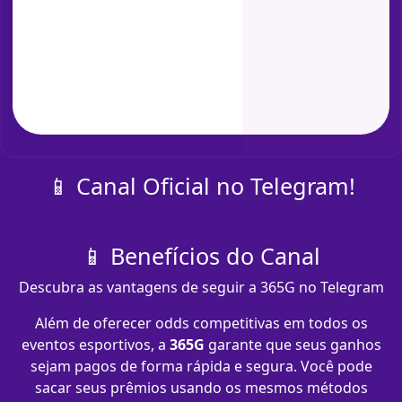
📱 Canal Oficial no Telegram!
📱 Benefícios do Canal
Descubra as vantagens de seguir a 365G no Telegram
Além de oferecer odds competitivas em todos os
eventos esportivos, a
365G
garante que seus ganhos
sejam pagos de forma rápida e segura. Você pode
sacar seus prêmios usando os mesmos métodos