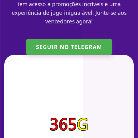
tem acesso a promoções incríveis e uma
experiência de jogo inigualável. Junte-se aos
vencedores agora!
SEGUIR NO TELEGRAM