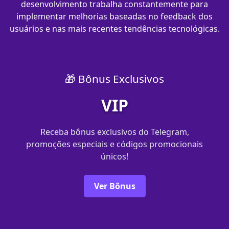
desenvolvimento trabalha constantemente para
implementar melhorias baseadas no feedback dos
usuários e nas mais recentes tendências tecnológicas.
🎁 Bônus Exclusivos
VIP
Receba bônus exclusivos do Telegram,
promoções especiais e códigos promocionais
únicos!
Ver Bônus