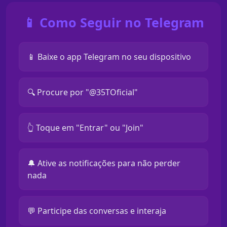
📱 Como Seguir no Telegram
📱 Baixe o app Telegram no seu dispositivo
🔍 Procure por "@35TOficial"
👆 Toque em "Entrar" ou "Join"
🔔 Ative as notificações para não perder
nada
💬 Participe das conversas e interaja