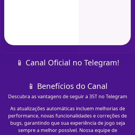
📱 Canal Oficial no Telegram!
📱 Benefícios do Canal
Descubra as vantagens de seguir a 35T no Telegram
As atualizações automáticas incluem melhorias de
performance, novas funcionalidades e correções de
bugs, garantindo que sua experiência de jogo seja
sempre a melhor possível. Nossa equipe de