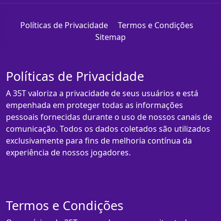
Políticas de Privacidade
Termos e Condições
Sitemap
Políticas de Privacidade
A 35T valoriza a privacidade de seus usuários e está
empenhada em proteger todas as informações
pessoais fornecidas durante o uso de nossos canais de
comunicação. Todos os dados coletados são utilizados
exclusivamente para fins de melhoria contínua da
experiência de nossos jogadores.
Termos e Condições