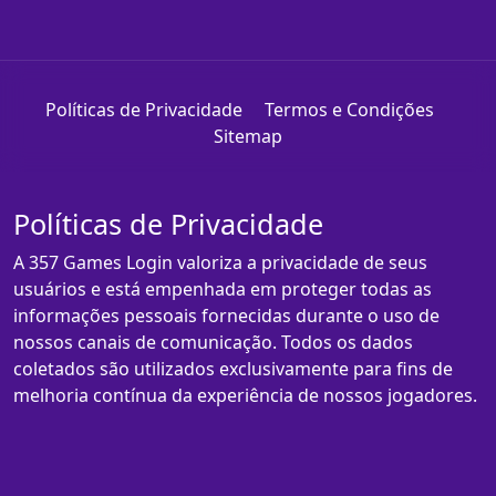
Políticas de Privacidade
Termos e Condições
Sitemap
Políticas de Privacidade
A 357 Games Login valoriza a privacidade de seus
usuários e está empenhada em proteger todas as
informações pessoais fornecidas durante o uso de
nossos canais de comunicação. Todos os dados
coletados são utilizados exclusivamente para fins de
melhoria contínua da experiência de nossos jogadores.