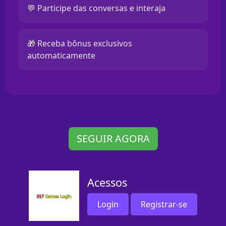
💬 Participe das conversas e interaja
🎁 Receba bônus exclusivos
automaticamente
SEGUIR AGORA
Acessos
Login
Registrar-se