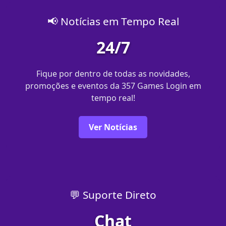
📢 Notícias em Tempo Real
24/7
Fique por dentro de todas as novidades,
promoções e eventos da 357 Games Login em
tempo real!
Ver Notícias
💬 Suporte Direto
Chat