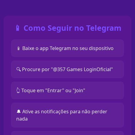
📱 Como Seguir no Telegram
📱 Baixe o app Telegram no seu dispositivo
🔍 Procure por "@357 Games LoginOficial"
👆 Toque em "Entrar" ou "Join"
🔔 Ative as notificações para não perder
nada