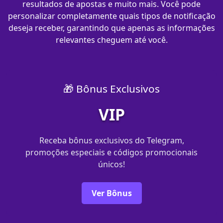
resultados de apostas e muito mais. Você pode
personalizar completamente quais tipos de notificação
deseja receber, garantindo que apenas as informações
relevantes cheguem até você.
🎁 Bônus Exclusivos
VIP
Receba bônus exclusivos do Telegram,
promoções especiais e códigos promocionais
únicos!
Ver Bônus