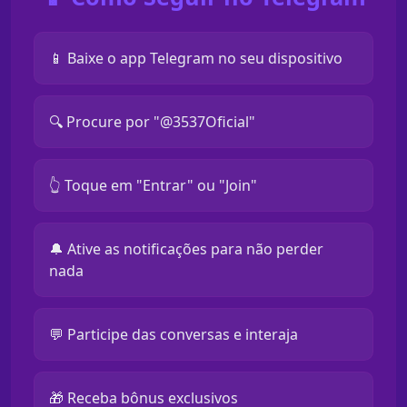
📱 Baixe o app Telegram no seu dispositivo
🔍 Procure por "@3537Oficial"
👆 Toque em "Entrar" ou "Join"
🔔 Ative as notificações para não perder
nada
💬 Participe das conversas e interaja
🎁 Receba bônus exclusivos