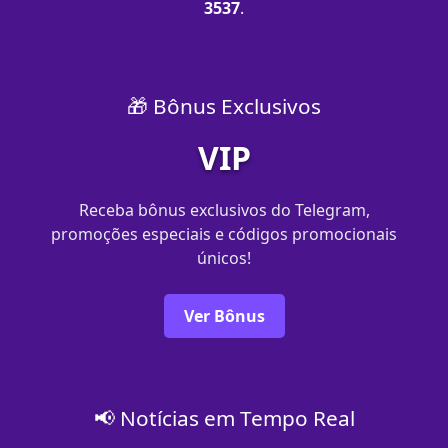
3537
.
🎁 Bônus Exclusivos
VIP
Receba bônus exclusivos do Telegram,
promoções especiais e códigos promocionais
únicos!
Ver Bônus
📢 Notícias em Tempo Real