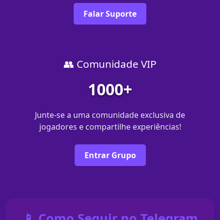
Falar Suporte
👥 Comunidade VIP
1000+
Junte-se a uma comunidade exclusiva de
jogadores e compartilhe experiências!
Entrar Grupo
📱 Como Seguir no Telegram