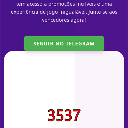
tem acesso a promoções incríveis e uma
experiência de jogo inigualável. Junte-se aos
vencedores agora!
SEGUIR NO TELEGRAM