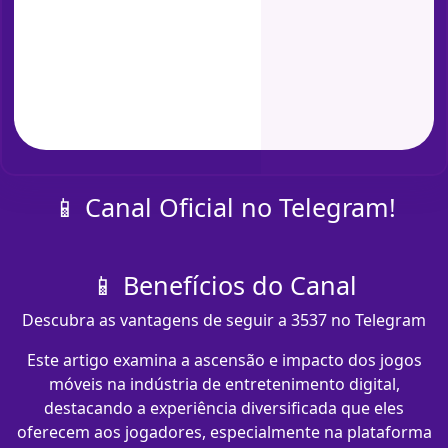
📱 Canal Oficial no Telegram!
📱 Benefícios do Canal
Descubra as vantagens de seguir a 3537 no Telegram
Este artigo examina a ascensão e impacto dos jogos
móveis na indústria de entretenimento digital,
destacando a experiência diversificada que eles
oferecem aos jogadores, especialmente na plataforma