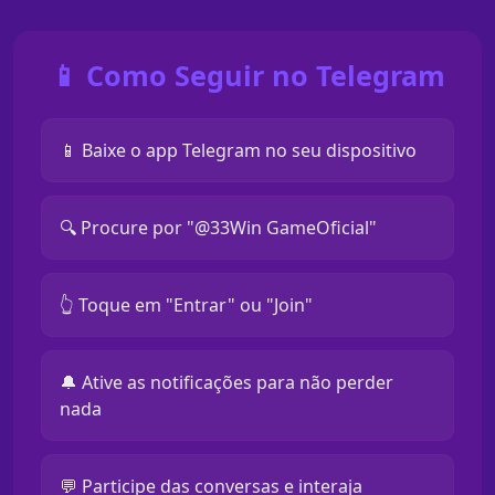
📱 Como Seguir no Telegram
📱 Baixe o app Telegram no seu dispositivo
🔍 Procure por "@33Win GameOficial"
👆 Toque em "Entrar" ou "Join"
🔔 Ative as notificações para não perder
nada
💬 Participe das conversas e interaja