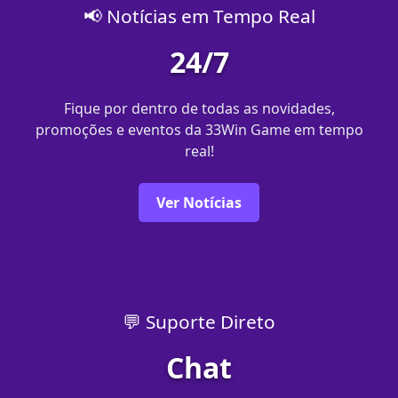
📢 Notícias em Tempo Real
24/7
Fique por dentro de todas as novidades,
promoções e eventos da 33Win Game em tempo
real!
Ver Notícias
💬 Suporte Direto
Chat