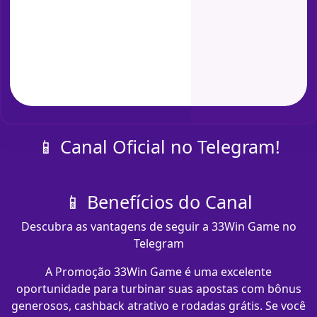
📱 Canal Oficial no Telegram!
📱 Benefícios do Canal
Descubra as vantagens de seguir a 33Win Game no
Telegram
A Promoção 33Win Game é uma excelente
oportunidade para turbinar suas apostas com bônus
generosos, cashback atrativo e rodadas grátis. Se você