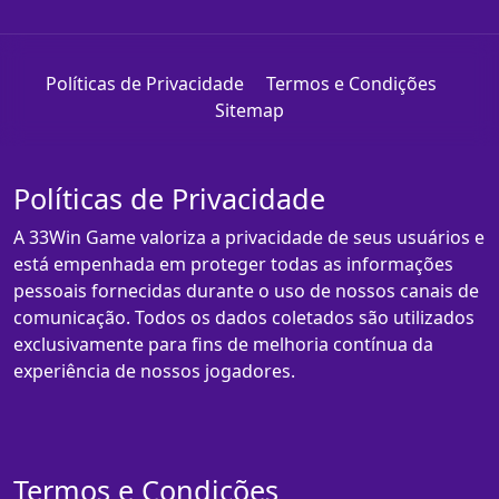
Políticas de Privacidade
Termos e Condições
Sitemap
Políticas de Privacidade
A 33Win Game valoriza a privacidade de seus usuários e
está empenhada em proteger todas as informações
pessoais fornecidas durante o uso de nossos canais de
comunicação. Todos os dados coletados são utilizados
exclusivamente para fins de melhoria contínua da
experiência de nossos jogadores.
Termos e Condições