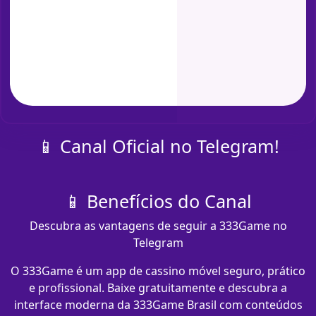
📱 Canal Oficial no Telegram!
📱 Benefícios do Canal
Descubra as vantagens de seguir a 333Game no
Telegram
O 333Game é um app de cassino móvel seguro, prático
e profissional. Baixe gratuitamente e descubra a
interface moderna da 333Game Brasil com conteúdos