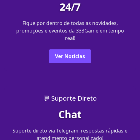
24/7
Fique por dentro de todas as novidades,
promoções e eventos da 333Game em tempo
real!
Ver Notícias
💬 Suporte Direto
Chat
Suporte direto via Telegram, respostas rápidas e
atendimento personalizado!