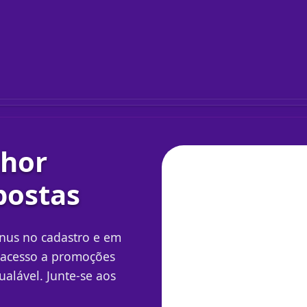
lhor
postas
nus no cadastro e em
 acesso a promoções
ualável. Junte-se aos