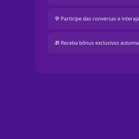
💬 Participe das conversas e interaj
🎁 Receba bônus exclusivos autom