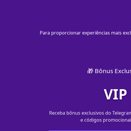
Para proporcionar experiências mais exc
🎁 Bônus Exclu
VIP
Receba bônus exclusivos do Telegra
e códigos promocionai