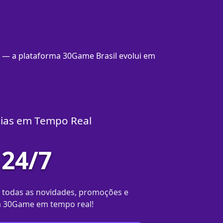
 — a plataforma 30Game Brasil evolui em
cias em Tempo Real
24/7
e todas as novidades, promoções e
a 30Game em tempo real!