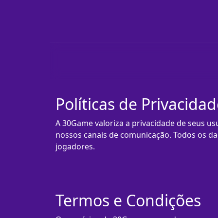
Políticas de Privacida
A 30Game valoriza a privacidade de seus u
nossos canais de comunicação. Todos os dad
jogadores.
Termos e Condições