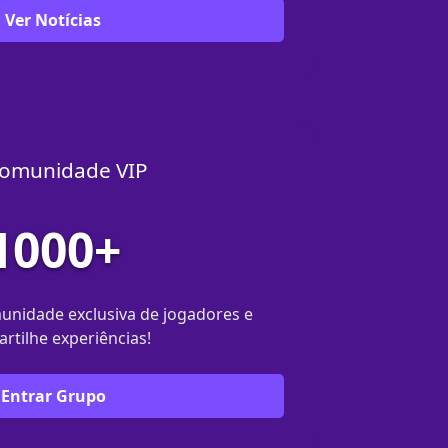
Ver Notícias
Comunidade VIP
1000+
unidade exclusiva de jogadores e
rtilhe experiências!
Entrar Grupo