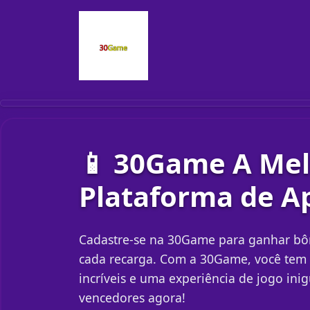
📱 30Game A Me
Plataforma de A
Cadastre-se na 30Game para ganhar bô
cada recarga. Com a 30Game, você tem
incríveis e uma experiência de jogo inig
vencedores agora!