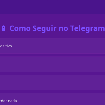
📱 Como Seguir no Telegram
ositivo
erder nada