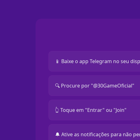
📱 Baixe o app Telegram no seu disp
🔍 Procure por "@30GameOficial"
👆 Toque em "Entrar" ou "Join"
🔔 Ative as notificações para não p