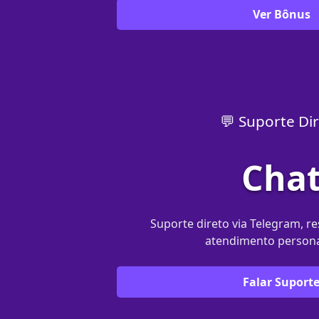
Ver Bônus
💬 Suporte Di
Cha
Suporte direto via Telegram, r
atendimento persona
Falar Suport