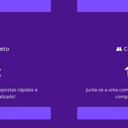
reto
👥 
t
espostas rápidas e
Junte-se a uma com
lizado!
compa
e