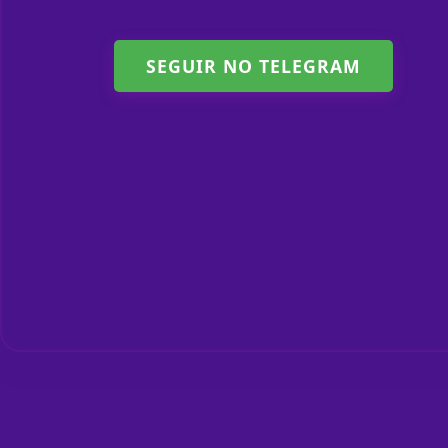
SEGUIR NO TELEGRAM