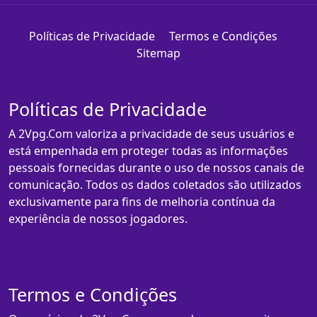
Políticas de Privacidade
Termos e Condições
Sitemap
Políticas de Privacidade
A 2Vpg.Com valoriza a privacidade de seus usuários e
está empenhada em proteger todas as informações
pessoais fornecidas durante o uso de nossos canais de
comunicação. Todos os dados coletados são utilizados
exclusivamente para fins de melhoria contínua da
experiência de nossos jogadores.
Termos e Condições