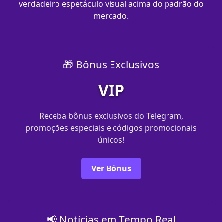
verdadeiro espetáculo visual acima do padrão do
mercado.
🎁 Bônus Exclusivos
VIP
Receba bônus exclusivos do Telegram,
promoções especiais e códigos promocionais
únicos!
Ver Bônus
📢 Notícias em Tempo Real