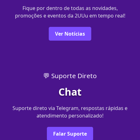
Fique por dentro de todas as novidades,
promoções e eventos da 2UUu em tempo real!
Ver Notícias
💬 Suporte Direto
Chat
Suporte direto via Telegram, respostas rápidas e
atendimento personalizado!
Falar Suporte