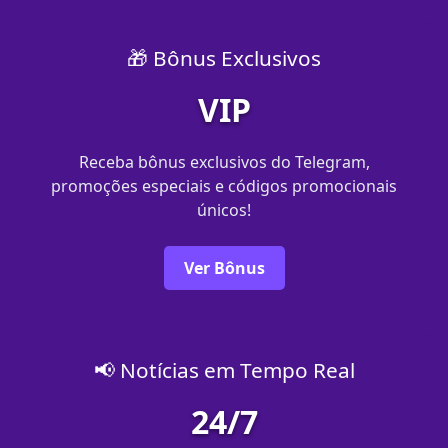
🎁 Bônus Exclusivos
VIP
Receba bônus exclusivos do Telegram,
promoções especiais e códigos promocionais
únicos!
Ver Bônus
📢 Notícias em Tempo Real
24/7