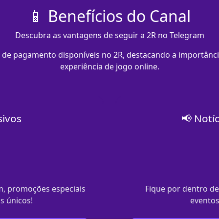
📱 Benefícios do Canal
Descubra as vantagens de seguir a 2R no Telegram
 de pagamento disponíveis no 2R, destacando a importânci
experiência de jogo online.
sivos
📢 Notí
m, promoções especiais
Fique por dentro d
s únicos!
eventos