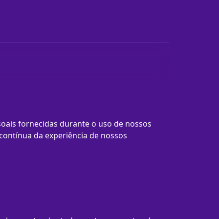
soais fornecidas durante o uso de nossos
 contínua da experiência de nossos