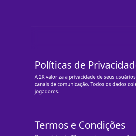
Políticas de Privacida
A 2R valoriza a privacidade de seus usuári
canais de comunicação. Todos os dados cole
jogadores.
Termos e Condições