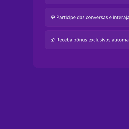
💬 Participe das conversas e interaj
🎁 Receba bônus exclusivos autom