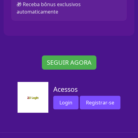
🎁 Receba bônus exclusivos
automaticamente
SEGUIR AGORA
Acessos
Login
Registrar-se