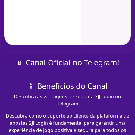
📱 Canal Oficial no Telegram!
📱 Benefícios do Canal
Descubra as vantagens de seguir a 2JJ Login no
Telegram
Descubra como o suporte ao cliente da plataforma de
apostas 2JJ Login é fundamental para garantir uma
experiência de jogo positiva e segura para todos os