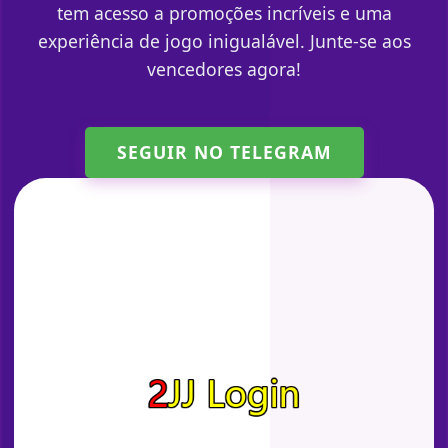
tem acesso a promoções incríveis e uma
experiência de jogo inigualável. Junte-se aos
vencedores agora!
SEGUIR NO TELEGRAM