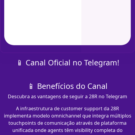
📱 Canal Oficial no Telegram!
📱 Benefícios do Canal
Descubra as vantagens de seguir a 28R no Telegram
A infraestrutura de customer support da 28R
implementa modelo omnichannel que integra múltiplos
touchpoints de comunicação através de plataforma
unificada onde agents têm visibility completa do