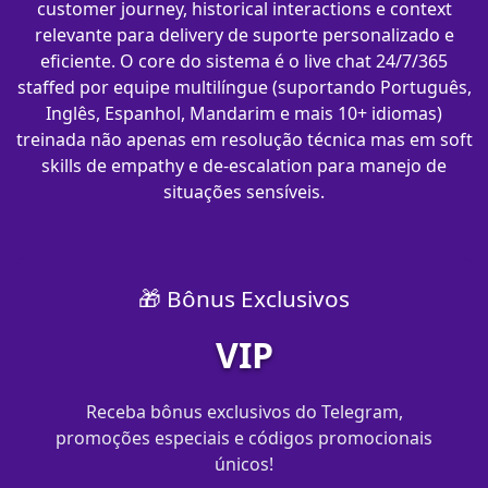
customer journey, historical interactions e context
relevante para delivery de suporte personalizado e
eficiente. O core do sistema é o live chat 24/7/365
staffed por equipe multilíngue (suportando Português,
Inglês, Espanhol, Mandarim e mais 10+ idiomas)
treinada não apenas em resolução técnica mas em soft
skills de empathy e de-escalation para manejo de
situações sensíveis.
🎁 Bônus Exclusivos
VIP
Receba bônus exclusivos do Telegram,
promoções especiais e códigos promocionais
únicos!