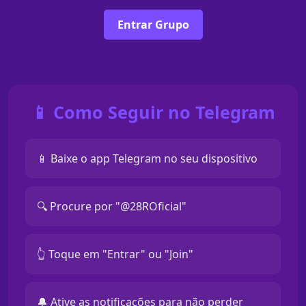
Entrar Grupo
📱 Como Seguir no Telegram
📱 Baixe o app Telegram no seu dispositivo
🔍 Procure por "@28ROficial"
👆 Toque em "Entrar" ou "Join"
🔔 Ative as notificações para não perder