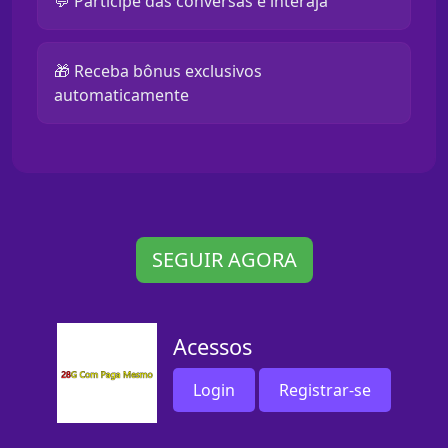
💬 Participe das conversas e interaja
🎁 Receba bônus exclusivos
automaticamente
SEGUIR AGORA
Acessos
Login
Registrar-se