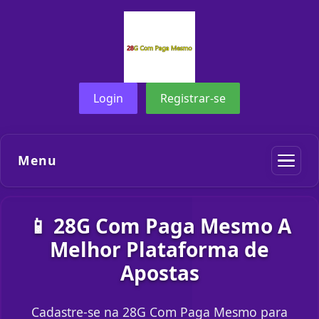
Login
Registrar-se
Menu
📱 28G Com Paga Mesmo A
Melhor Plataforma de
Apostas
Cadastre-se na 28G Com Paga Mesmo para