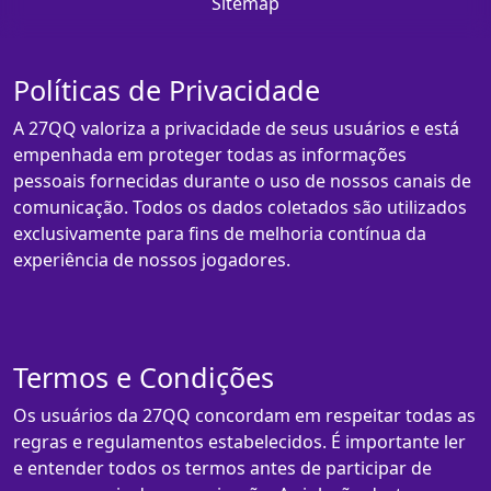
Sitemap
Políticas de Privacidade
A 27QQ valoriza a privacidade de seus usuários e está
empenhada em proteger todas as informações
pessoais fornecidas durante o uso de nossos canais de
comunicação. Todos os dados coletados são utilizados
exclusivamente para fins de melhoria contínua da
experiência de nossos jogadores.
Termos e Condições
Os usuários da 27QQ concordam em respeitar todas as
regras e regulamentos estabelecidos. É importante ler
e entender todos os termos antes de participar de