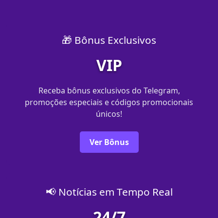
🎁 Bônus Exclusivos
VIP
Receba bônus exclusivos do Telegram,
promoções especiais e códigos promocionais
únicos!
Ver Bônus
📢 Notícias em Tempo Real
24/7