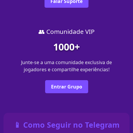
Falar Suporte
👥 Comunidade VIP
1000+
Junte-se a uma comunidade exclusiva de
jogadores e compartilhe experiências!
Entrar Grupo
📱 Como Seguir no Telegram