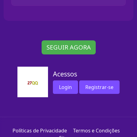
SEGUIR AGORA
Acessos
Login
Registrar-se
Políticas de Privacidade
Termos e Condições