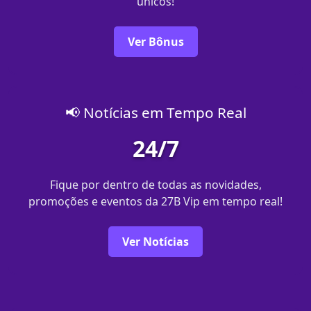
únicos!
Ver Bônus
📢 Notícias em Tempo Real
24/7
Fique por dentro de todas as novidades,
promoções e eventos da 27B Vip em tempo real!
Ver Notícias