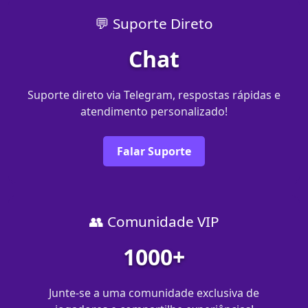
💬 Suporte Direto
Chat
Suporte direto via Telegram, respostas rápidas e
atendimento personalizado!
Falar Suporte
👥 Comunidade VIP
1000+
Junte-se a uma comunidade exclusiva de