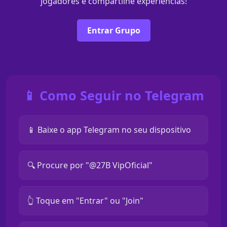
jogadores e compartilhe experiências!
Entrar Grupo
📱 Como Seguir no Telegram
📱 Baixe o app Telegram no seu dispositivo
🔍 Procure por "@27B VipOficial"
👆 Toque em "Entrar" ou "Join"