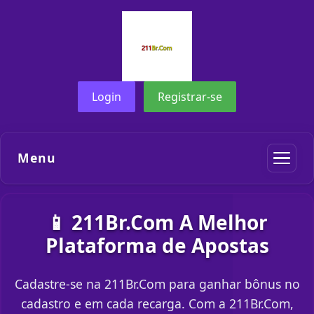
Login
Registrar-se
Menu
📱 211Br.Com A Melhor
Plataforma de Apostas
Cadastre-se na 211Br.Com para ganhar bônus no
cadastro e em cada recarga. Com a 211Br.Com,