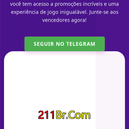
você tem acesso a promoções incríveis e uma
experiência de jogo inigualável. Junte-se aos
vencedores agora!
SEGUIR NO TELEGRAM