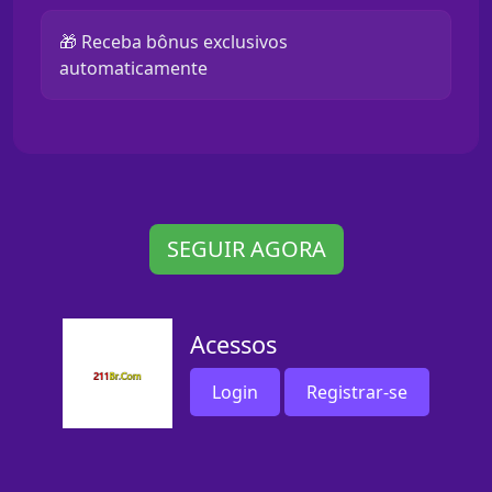
🎁 Receba bônus exclusivos
automaticamente
SEGUIR AGORA
Acessos
Login
Registrar-se