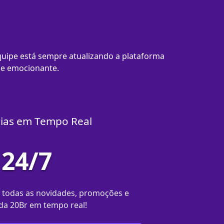
uipe está sempre atualizando a plataforma
 e emocionante.
cias em Tempo Real
24/7
e todas as novidades, promoções e
da 20Br em tempo real!