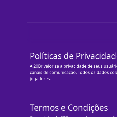
Políticas de Privacida
A 20Br valoriza a privacidade de seus usuá
canais de comunicação. Todos os dados cole
jogadores.
Termos e Condições