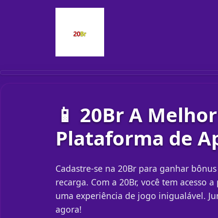
📱 20Br A Melhor
Plataforma de A
Cadastre-se na 20Br para ganhar bônus
recarga. Com a 20Br, você tem acesso a 
uma experiência de jogo inigualável. J
agora!