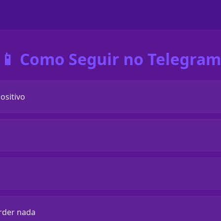
📱 Como Seguir no Telegram
ositivo
erder nada